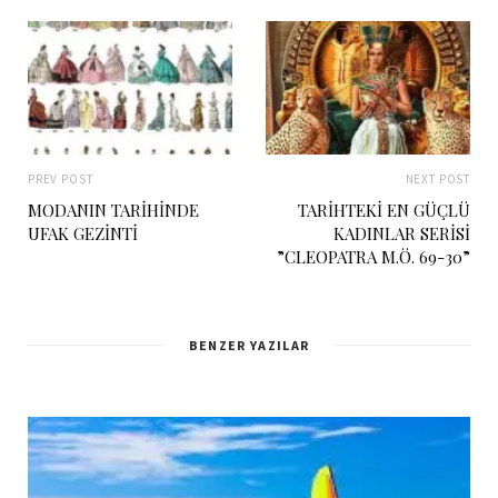
PREV POST
NEXT POST
MODANIN TARİHİNDE
TARİHTEKİ EN GÜÇLÜ
UFAK GEZİNTİ
KADINLAR SERİSİ
”CLEOPATRA M.Ö. 69-30”
BENZER YAZILAR