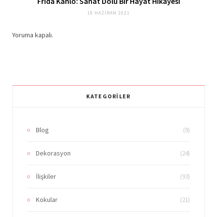
Frida Kahlo: Sanat Dolu Bir Hayat Hikayesi
18 HAZIRAN 2021
Yoruma kapalı.
KATEGORILER
Blog
(9)
Dekorasyon
(24)
İlişkiler
(93)
Kokular
(21)