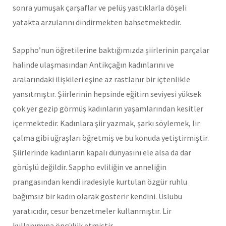
sonra yumuşak çarşaflar ve pelüş yastıklarla döşeli
yatakta arzularını dindirmekten bahsetmektedir.
Sappho’nun öğretilerine baktığımızda şiirlerinin parçalar
halinde ulaşmasından Antikçağın kadınlarını ve
aralarındaki ilişkileri eşine az rastlanır bir içtenlikle
yansıtmıştır. Şiirlerinin hepsinde eğitim seviyesi yüksek
çok yer gezip görmüş kadınların yaşamlarından kesitler
içermektedir. Kadınlara şiir yazmak, şarkı söylemek, lir
çalma gibi uğraşları öğretmiş ve bu konuda yetiştirmiştir.
Şiirlerinde kadınların kapalı dünyasını ele alsa da dar
görüşlü değildir. Sappho evliliğin ve anneliğin
prangasından kendi iradesiyle kurtulan özgür ruhlu
bağımsız bir kadın olarak gösterir kendini. Üslubu
yaratıcıdır, cesur benzetmeler kullanmıştır. Lir
kullanımına öncülük etmiştir.