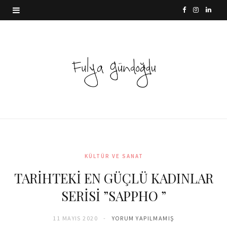
F
I
L
a
n
i
c
s
n
e
t
k
b
a
e
o
g
d
o
r
I
k
a
n
KÜLTÜR VE SANAT
m
TARİHTEKİ EN GÜÇLÜ KADINLAR
SERİSİ ”SAPPHO ”
11 MAYIS 2020
YORUM YAPILMAMIŞ